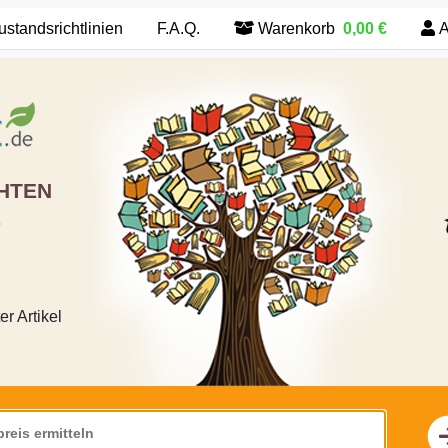
ustandsrichtlinien
F.A.Q.
Warenkorb
0,00 €
A
HTEN
E
 Artikel